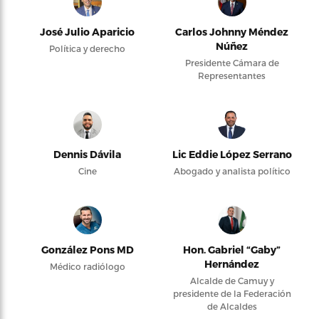
José Julio Aparicio
Carlos Johnny Méndez
Núñez
Política y derecho
Presidente Cámara de
Representantes
Dennis Dávila
Lic Eddie López Serrano
Cine
Abogado y analista político
González Pons MD
Hon. Gabriel “Gaby”
Hernández
Médico radiólogo
Alcalde de Camuy y
presidente de la Federación
de Alcaldes