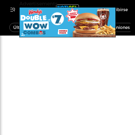
Advertisements
Inscribirse
Última Hora
Noticias
Economía
Opiniones