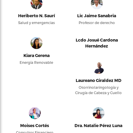
Heriberto N. Saurí
Lic Jaime Sanabria
Salud y emergencias
Profesor de derecho
Lcdo Josué Cardona
Hernández
Kiara Gerena
Energía Renovable
Laureano Giraldez MD
Otorrinolaringología y
Cirugía de Cabeza y Cuello
Moises Cortés
Dra. Natalie Pérez Luna
Consultor Financiero