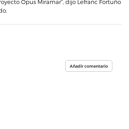
royecto Opus Miramar”, dijo Lefranc Fortuño
do.
Añadir comentario