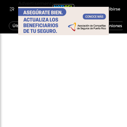
Advertisements
Inscribirse
Última Hora
Noticias
Economía
Opiniones