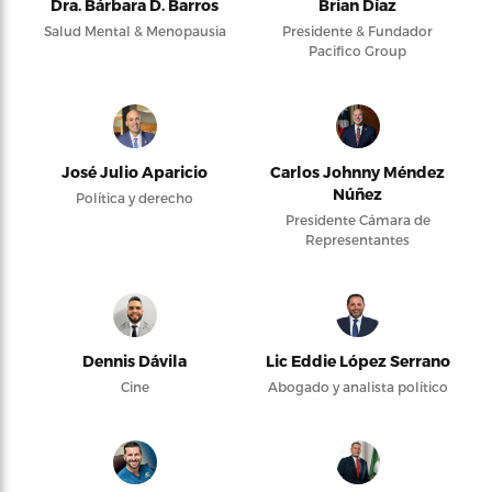
Dra. Bárbara D. Barros
Brian Díaz
Salud Mental & Menopausia
Presidente & Fundador
Pacifico Group
José Julio Aparicio
Carlos Johnny Méndez
Núñez
Política y derecho
Presidente Cámara de
Representantes
Dennis Dávila
Lic Eddie López Serrano
Cine
Abogado y analista político