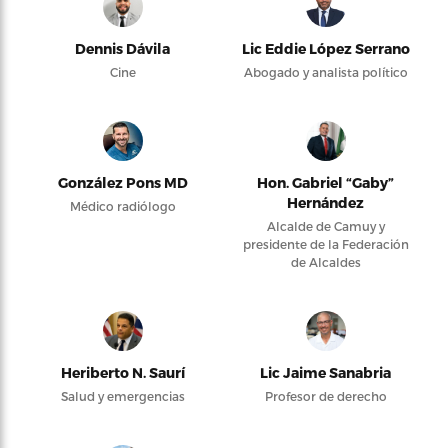
Dennis Dávila
Lic Eddie López Serrano
Cine
Abogado y analista político
González Pons MD
Hon. Gabriel “Gaby”
Hernández
Médico radiólogo
Alcalde de Camuy y
presidente de la Federación
de Alcaldes
Heriberto N. Saurí
Lic Jaime Sanabria
Salud y emergencias
Profesor de derecho