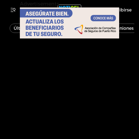
Advertisements
Inscribirse
Última Hora
Noticias
Economía
Opiniones