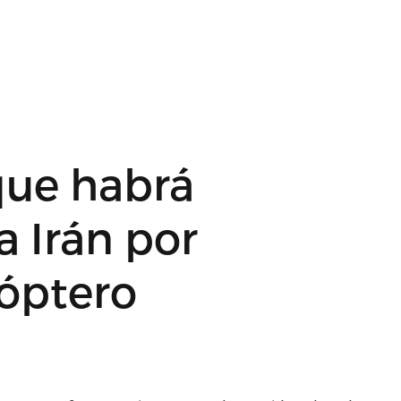
que habrá
a Irán por
cóptero