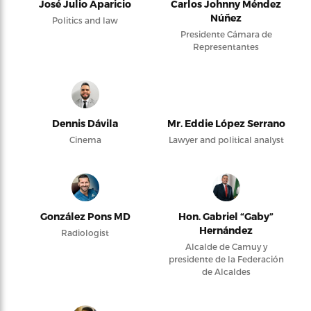
José Julio Aparicio
Carlos Johnny Méndez
Núñez
Politics and law
Presidente Cámara de
Representantes
Dennis Dávila
Mr. Eddie López Serrano
Cinema
Lawyer and political analyst
González Pons MD
Hon. Gabriel “Gaby”
Hernández
Radiologist
Alcalde de Camuy y
presidente de la Federación
de Alcaldes