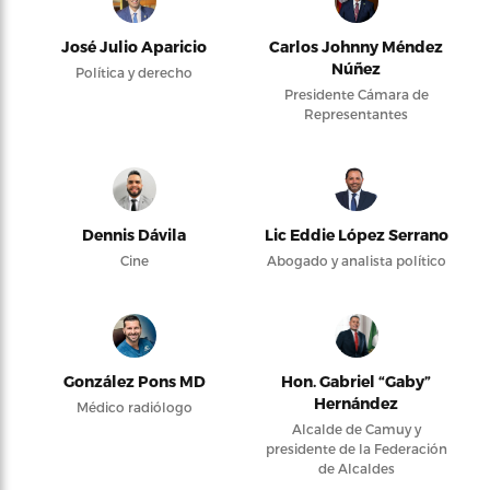
José Julio Aparicio
Carlos Johnny Méndez
Núñez
Política y derecho
Presidente Cámara de
Representantes
Dennis Dávila
Lic Eddie López Serrano
Cine
Abogado y analista político
González Pons MD
Hon. Gabriel “Gaby”
Hernández
Médico radiólogo
Alcalde de Camuy y
presidente de la Federación
de Alcaldes