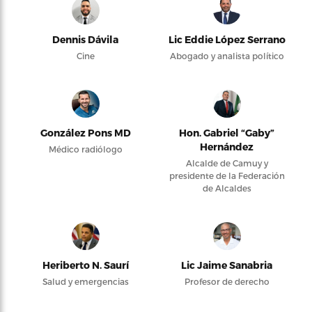
Dennis Dávila
Lic Eddie López Serrano
Cine
Abogado y analista político
González Pons MD
Hon. Gabriel “Gaby”
Hernández
Médico radiólogo
Alcalde de Camuy y
presidente de la Federación
de Alcaldes
Heriberto N. Saurí
Lic Jaime Sanabria
Salud y emergencias
Profesor de derecho