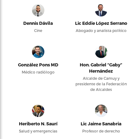
Dennis Dávila
Lic Eddie López Serrano
Cine
Abogado y analista político
González Pons MD
Hon. Gabriel “Gaby”
Hernández
Médico radiólogo
Alcalde de Camuy y
presidente de la Federación
de Alcaldes
Heriberto N. Saurí
Lic Jaime Sanabria
Salud y emergencias
Profesor de derecho