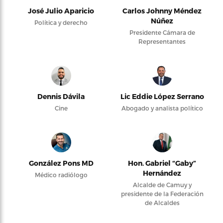
José Julio Aparicio
Carlos Johnny Méndez
Núñez
Política y derecho
Presidente Cámara de
Representantes
Dennis Dávila
Lic Eddie López Serrano
Cine
Abogado y analista político
González Pons MD
Hon. Gabriel “Gaby”
Hernández
Médico radiólogo
Alcalde de Camuy y
presidente de la Federación
de Alcaldes