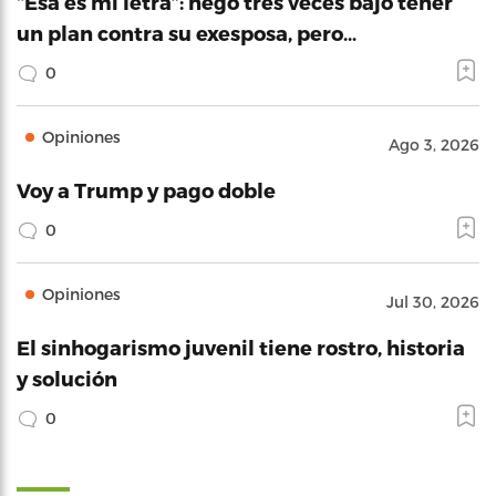
“Esa es mi letra”: negó tres veces bajo tener
un plan contra su exesposa, pero…
0
Opiniones
Ago 3, 2026
Voy a Trump y pago doble
0
Opiniones
Jul 30, 2026
El sinhogarismo juvenil tiene rostro, historia
y solución
0