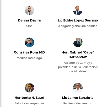
Dennis Dávila
Lic Eddie López Serrano
Cine
Abogado y analista político
González Pons MD
Hon. Gabriel “Gaby”
Hernández
Médico radiólogo
Alcalde de Camuy y
presidente de la Federación
de Alcaldes
Heriberto N. Saurí
Lic Jaime Sanabria
Salud y emergencias
Profesor de derecho