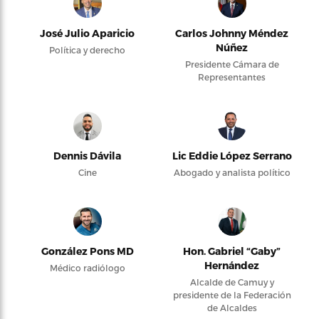
José Julio Aparicio
Carlos Johnny Méndez
Núñez
Política y derecho
Presidente Cámara de
Representantes
Dennis Dávila
Lic Eddie López Serrano
Cine
Abogado y analista político
González Pons MD
Hon. Gabriel “Gaby”
Hernández
Médico radiólogo
Alcalde de Camuy y
presidente de la Federación
de Alcaldes