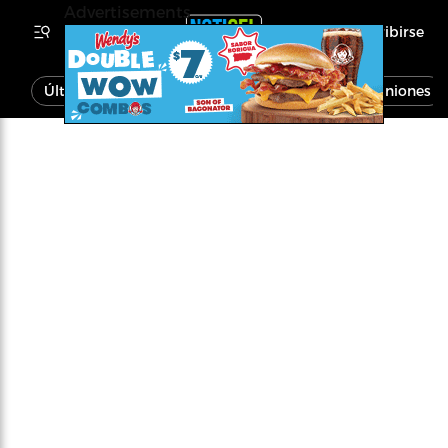
Advertisements
Inscribirse
Última Hora
Noticias
Economía
Opiniones