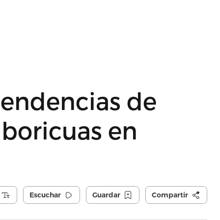
 tendencias de
 boricuas en
Escuchar
Guardar
Compartir