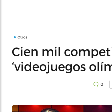
Otros
Cien mil competi
‘videojuegos olí
0