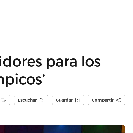
dores para los
mpicos’
Escuchar
Guardar
Compartir