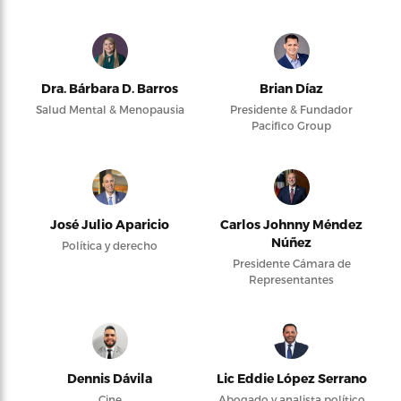
Dra. Bárbara D. Barros
Brian Díaz
Salud Mental & Menopausia
Presidente & Fundador
Pacifico Group
José Julio Aparicio
Carlos Johnny Méndez
Núñez
Política y derecho
Presidente Cámara de
Representantes
Dennis Dávila
Lic Eddie López Serrano
Cine
Abogado y analista político