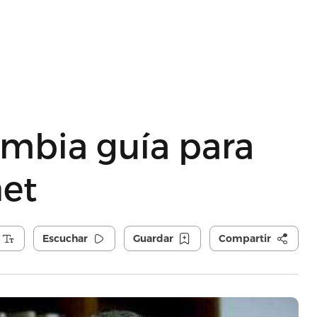
ombia guía para
net
Escuchar
Guardar
Compartir