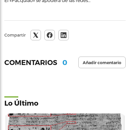
El «Pacquiao» se apodera de las redes…
Compartir
0
COMENTARIOS
Añadir comentario
Lo Último