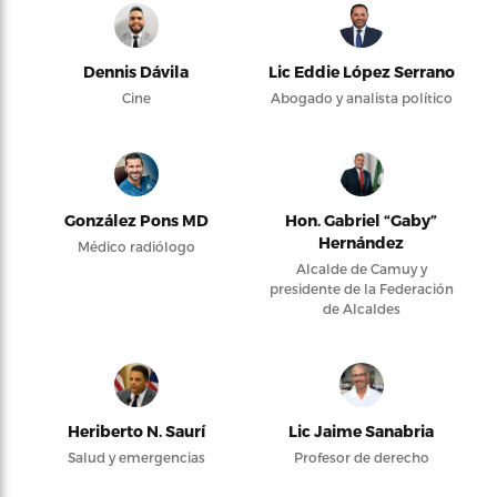
Dennis Dávila
Lic Eddie López Serrano
Cine
Abogado y analista político
González Pons MD
Hon. Gabriel “Gaby”
Hernández
Médico radiólogo
Alcalde de Camuy y
presidente de la Federación
de Alcaldes
Heriberto N. Saurí
Lic Jaime Sanabria
Salud y emergencias
Profesor de derecho