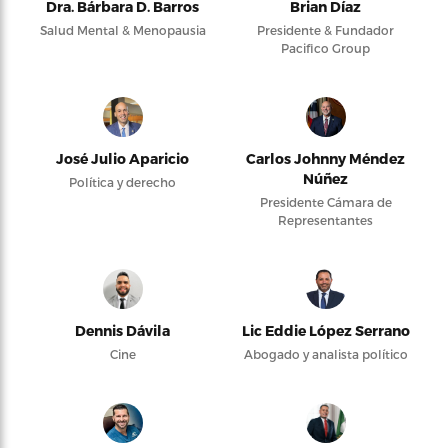
Dra. Bárbara D. Barros
Brian Díaz
Salud Mental & Menopausia
Presidente & Fundador
Pacifico Group
José Julio Aparicio
Carlos Johnny Méndez
Núñez
Política y derecho
Presidente Cámara de
Representantes
Dennis Dávila
Lic Eddie López Serrano
Cine
Abogado y analista político