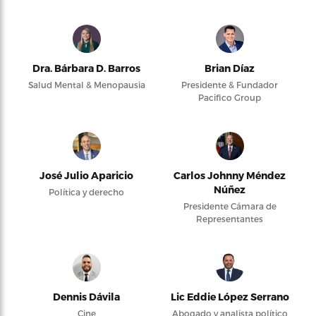
Dra. Bárbara D. Barros
Brian Díaz
Salud Mental & Menopausia
Presidente & Fundador
Pacifico Group
José Julio Aparicio
Carlos Johnny Méndez
Núñez
Política y derecho
Presidente Cámara de
Representantes
Dennis Dávila
Lic Eddie López Serrano
Cine
Abogado y analista político