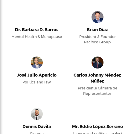
Dr. Barbara D. Barros
Brian Díaz
Mental Health & Menopause
President & Founder
Pacifico Group
José Julio Aparicio
Carlos Johnny Méndez
Núñez
Politics and law
Presidente Cámara de
Representantes
Dennis Dávila
Mr. Eddie López Serrano
Cinema
Lawyer and political analyst