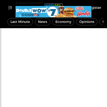
Advertisements
Register
Last Minute
News
Economy
Opinions
Sp