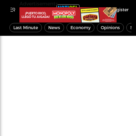
Advertisements
Register
Last Minute
News
Economy
Opinions
Sp