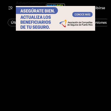
Advertisements
Inscribirse
Última Hora
Noticias
Economía
Opiniones