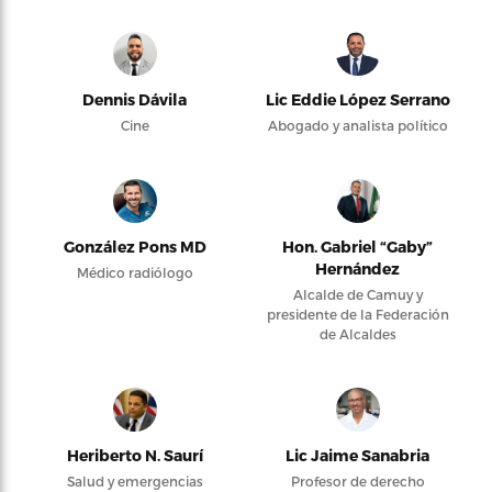
Dennis Dávila
Lic Eddie López Serrano
Cine
Abogado y analista político
González Pons MD
Hon. Gabriel “Gaby”
Hernández
Médico radiólogo
Alcalde de Camuy y
presidente de la Federación
de Alcaldes
Heriberto N. Saurí
Lic Jaime Sanabria
Salud y emergencias
Profesor de derecho