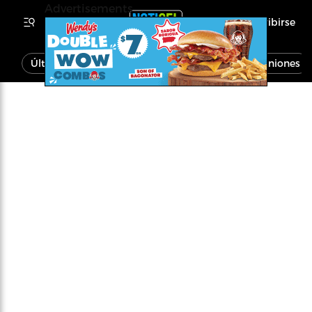
Advertisements
Inscribirse
Última Hora
Noticias
Economía
Opiniones