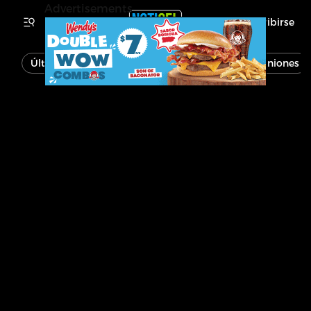
Advertisements
Inscribirse
Última Hora
Noticias
Economía
Opiniones