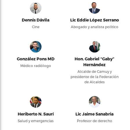
Dennis Dávila
Lic Eddie López Serrano
Cine
Abogado y analista político
González Pons MD
Hon. Gabriel “Gaby”
Hernández
Médico radiólogo
Alcalde de Camuy y
presidente de la Federación
de Alcaldes
Heriberto N. Saurí
Lic Jaime Sanabria
Salud y emergencias
Profesor de derecho