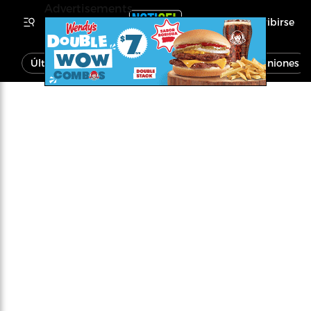
Advertisements
Inscribirse
Última Hora
Noticias
Economía
Opiniones