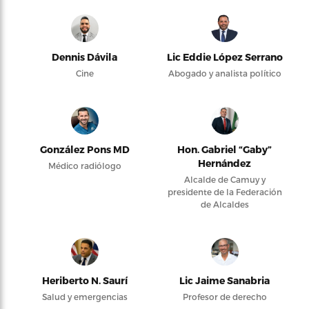
Dennis Dávila
Lic Eddie López Serrano
Cine
Abogado y analista político
González Pons MD
Hon. Gabriel “Gaby”
Hernández
Médico radiólogo
Alcalde de Camuy y
presidente de la Federación
de Alcaldes
Heriberto N. Saurí
Lic Jaime Sanabria
Salud y emergencias
Profesor de derecho