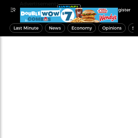
Advertisements
Register
Last Minute
News
Economy
Opinions
Sp