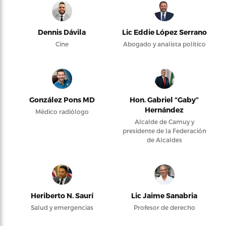
Dennis Dávila
Lic Eddie López Serrano
Cine
Abogado y analista político
González Pons MD
Hon. Gabriel “Gaby”
Hernández
Médico radiólogo
Alcalde de Camuy y
presidente de la Federación
de Alcaldes
Heriberto N. Saurí
Lic Jaime Sanabria
Salud y emergencias
Profesor de derecho