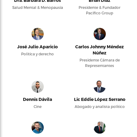
Dra. Bárbara D. Barros
Brian Díaz
Salud Mental & Menopausia
Presidente & Fundador
Pacifico Group
José Julio Aparicio
Carlos Johnny Méndez
Núñez
Política y derecho
Presidente Cámara de
Representantes
Dennis Dávila
Lic Eddie López Serrano
Cine
Abogado y analista político