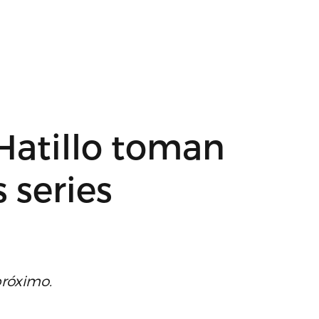
Hatillo toman
s series
próximo.