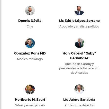
Dennis Dávila
Lic Eddie López Serrano
Cine
Abogado y analista político
González Pons MD
Hon. Gabriel “Gaby”
Hernández
Médico radiólogo
Alcalde de Camuy y
presidente de la Federación
de Alcaldes
Heriberto N. Saurí
Lic Jaime Sanabria
Salud y emergencias
Profesor de derecho