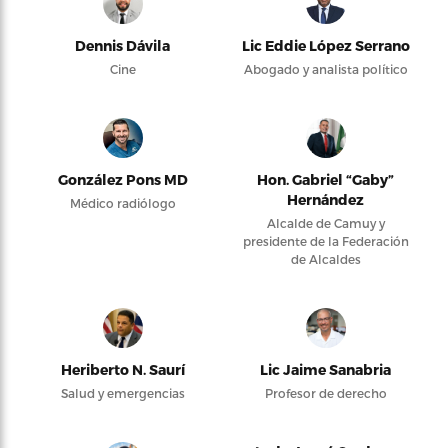
Dennis Dávila
Lic Eddie López Serrano
Cine
Abogado y analista político
González Pons MD
Hon. Gabriel “Gaby”
Hernández
Médico radiólogo
Alcalde de Camuy y
presidente de la Federación
de Alcaldes
Heriberto N. Saurí
Lic Jaime Sanabria
Salud y emergencias
Profesor de derecho