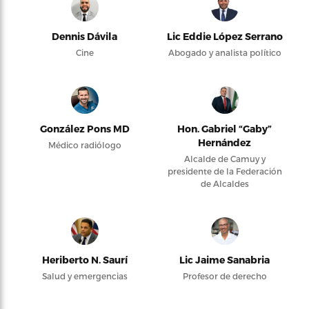
Dennis Dávila
Lic Eddie López Serrano
Cine
Abogado y analista político
González Pons MD
Hon. Gabriel “Gaby”
Hernández
Médico radiólogo
Alcalde de Camuy y
presidente de la Federación
de Alcaldes
Heriberto N. Saurí
Lic Jaime Sanabria
Salud y emergencias
Profesor de derecho