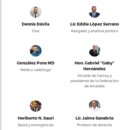
Dennis Dávila
Lic Eddie López Serrano
Cine
Abogado y analista político
González Pons MD
Hon. Gabriel “Gaby”
Hernández
Médico radiólogo
Alcalde de Camuy y
presidente de la Federación
de Alcaldes
Heriberto N. Saurí
Lic Jaime Sanabria
Salud y emergencias
Profesor de derecho