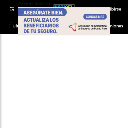
Advertisements
Inscribirse
Última Hora
Noticias
Economía
Opiniones