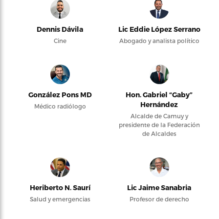
Dennis Dávila
Lic Eddie López Serrano
Cine
Abogado y analista político
González Pons MD
Hon. Gabriel “Gaby”
Hernández
Médico radiólogo
Alcalde de Camuy y
presidente de la Federación
de Alcaldes
Heriberto N. Saurí
Lic Jaime Sanabria
Salud y emergencias
Profesor de derecho