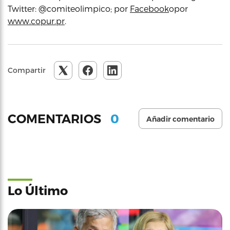
Twitter: @comiteolimpico; por
Facebook
opor
www.copur.pr
.
Compartir
0
COMENTARIOS
Añadir comentario
Lo Último