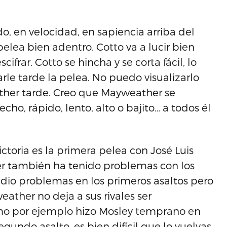
o, en velocidad, en sapiencia arriba del
pelea bien adentro. Cotto va a lucir bien
frar. Cotto se hincha y se corta fácil, lo
le tarde la pelea. No puedo visualizarlo
her tarde. Creo que Mayweather se
cho, rápido, lento, alto o bajito… a todos él
ictoria es la primera pelea con José Luis
her también ha tenido problemas con los
 dio problemas en los primeros asaltos pero
ather no deja a sus rivales ser
como por ejemplo hizo Mosley temprano en
gundo asalto, es bien difícil que lo vuelvas