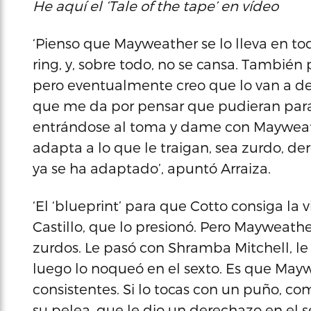
He aquí el ‘Tale of the tape’ en vídeo
‘Pienso que Mayweather se lo lleva en tod
ring, y, sobre todo, no se cansa. También 
pero eventualmente creo que lo van a desci
que me da por pensar que pudieran parar
entrándose al toma y dame con Mayweat
adapta a lo que le traigan, sea zurdo, dere
ya se ha adaptado’, apuntó Arraiza.
‘El ‘blueprint’ para que Cotto consiga la v
Castillo, que lo presionó. Pero Mayweat
zurdos. Le pasó con Shramba Mitchell, le
luego lo noqueó en el sexto. Es que Maywe
consistentes. Si lo tocas con un puño, 
su pelea, que le dio un derechazo en el se