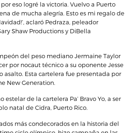
 por eso logré la victoria. Vuelvo a Puerto
na de mucha alegría. Esto es mi regalo de
avidad!’, aclaró Pedraza, peleador
Gary Shaw Productions y DiBella
 campeón del peso mediano Jermaine Taylor
encer por nocaut técnico a su oponente Jesse
vo asalto. Esta cartelera fue presentada por
The New Generation.
o estelar de la cartelera Pa’ Bravo Yo, a ser
o natal de Cidra, Puerto Rico.
ados más condecorados en la historia del
ltimo ciclo olímpico, hizo campaña en las