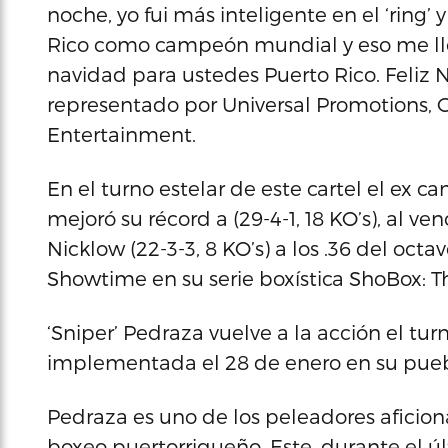
noche, yo fui más inteligente en el ‘ring’ y
Rico como campeón mundial y eso me lle
navidad para ustedes Puerto Rico. Feliz N
representado por Universal Promotions, 
Entertainment.
En el turno estelar de este cartel el ex
mejoró su récord a (29-4-1, 18 KO’s), al v
Nicklow (22-3-3, 8 KO’s) a los .36 del octa
Showtime en su serie boxística ShoBox: 
‘Sniper’ Pedraza vuelve a la acción el turn
implementada el 28 de enero en su puebl
Pedraza es uno de los peleadores aficion
boxeo puertorriqueño. Este, durante el ú