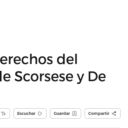
derechos del
e Scorsese y De
Escuchar
Guardar
Compartir