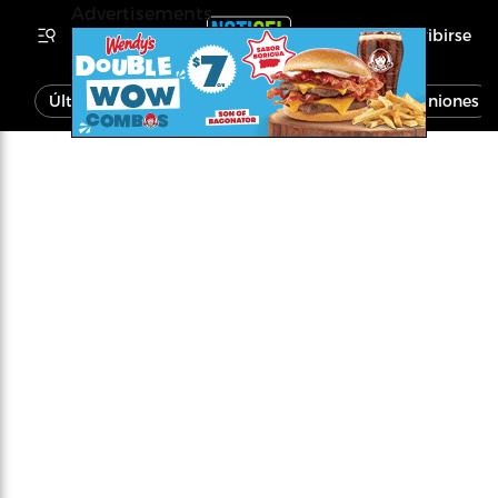
Advertisements
Inscribirse
Última Hora
Noticias
Economía
Opiniones