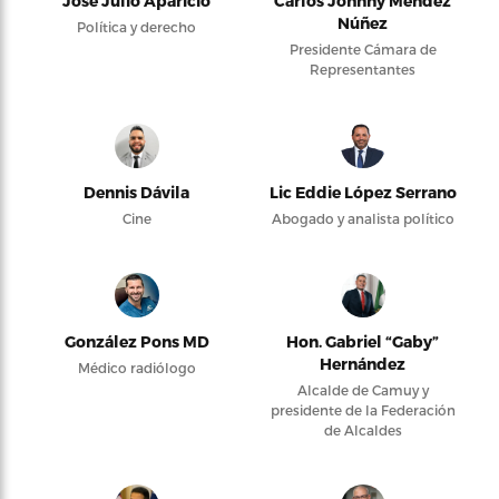
José Julio Aparicio
Carlos Johnny Méndez
Núñez
Política y derecho
Presidente Cámara de
Representantes
Dennis Dávila
Lic Eddie López Serrano
Cine
Abogado y analista político
González Pons MD
Hon. Gabriel “Gaby”
Hernández
Médico radiólogo
Alcalde de Camuy y
presidente de la Federación
de Alcaldes