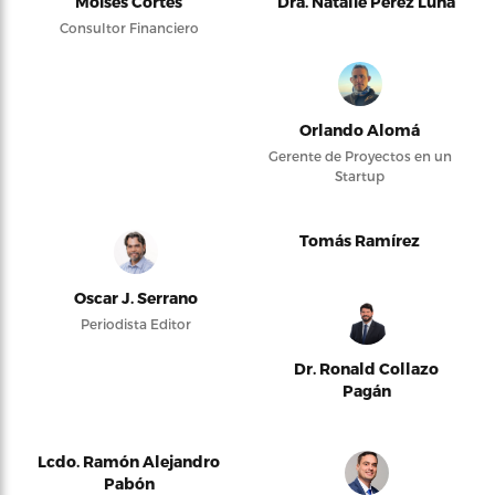
Moises Cortés
Dra. Natalie Pérez Luna
Consultor Financiero
Orlando Alomá
Gerente de Proyectos en un
Startup
Tomás Ramírez
Oscar J. Serrano
Periodista Editor
Dr. Ronald Collazo
Pagán
Lcdo. Ramón Alejandro
Pabón