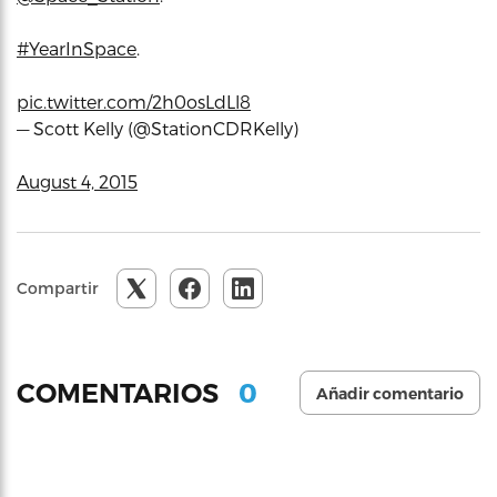
#YearInSpace
.
pic.twitter.com/2h0osLdLl8
— Scott Kelly (@StationCDRKelly)
August 4, 2015
Compartir
0
COMENTARIOS
Añadir comentario