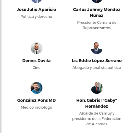
José Julio Aparicio
Carlos Johnny Méndez
Núñez
Política y derecho
Presidente Cámara de
Representantes
Dennis Dávila
Lic Eddie López Serrano
Cine
Abogado y analista político
González Pons MD
Hon. Gabriel “Gaby”
Hernández
Médico radiólogo
Alcalde de Camuy y
presidente de la Federación
de Alcaldes