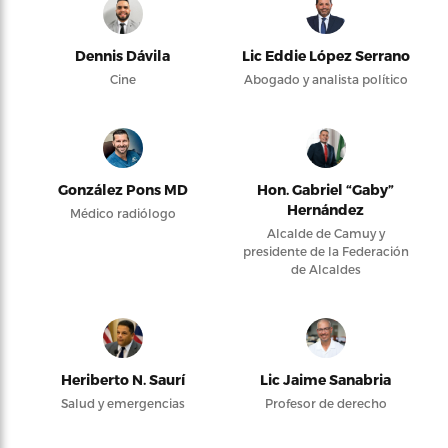
Dennis Dávila
Lic Eddie López Serrano
Cine
Abogado y analista político
González Pons MD
Hon. Gabriel “Gaby”
Hernández
Médico radiólogo
Alcalde de Camuy y
presidente de la Federación
de Alcaldes
Heriberto N. Saurí
Lic Jaime Sanabria
Salud y emergencias
Profesor de derecho