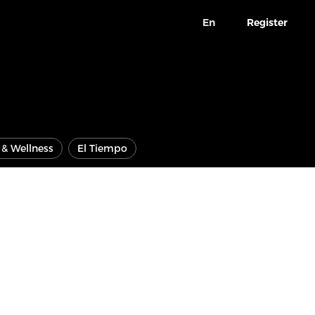
En
Register
e & Wellness
El Tiempo